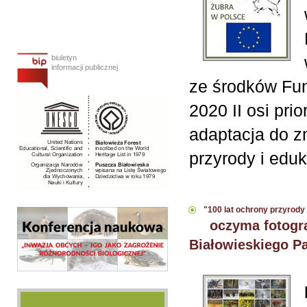
biuletyn
informacji publicznej
ze środków Fu
2020 II osi pri
adaptacja do z
przyrody i edu
"100 lat ochrony przyrody
oczyma fotogr
Białowieskiego P