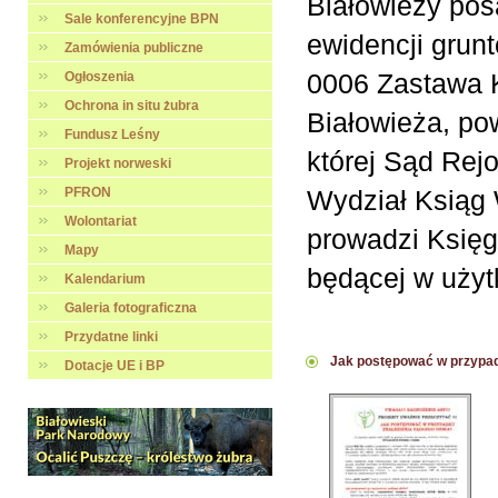
Białowieży pos
Sale konferencyjne BPN
ewidencji grunt
Zamówienia publiczne
0006 Zastawa K
Ogłoszenia
Ochrona in situ żubra
Białowieża, po
Fundusz Leśny
której Sąd Rej
Projekt norweski
PFRON
Wydział Ksiąg 
Wolontariat
prowadzi Księ
Mapy
będącej w uży
Kalendarium
Galeria fotograficzna
Przydatne linki
Jak postępować w przypad
Dotacje UE i BP