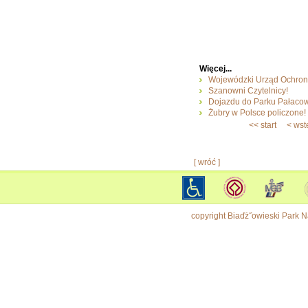
Więcej...
Wojewódzki Urząd Ochrony
Szanowni Czytelnicy!
Dojazdu do Parku Pałacow
Żubry w Polsce policzone!
<< start
< ws
[ wróć ]
copyright Biaďż˝owieski Park