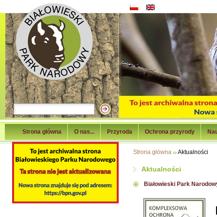
Strona główna
O nas...
Przyroda
Ochrona przyrody
Na
Strona główna
Aktualności
Aktualności
Białowieski Park Narodow