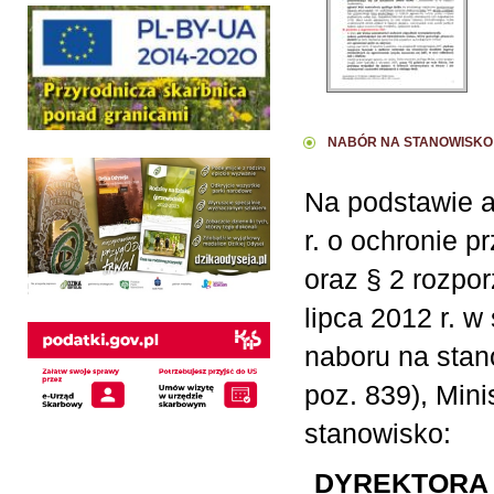
NABÓR NA STANOWISK
Na podstawie ar
r. o ochronie p
oraz § 2 rozpo
lipca 2012 r. w
naboru na stan
poz. 839), Mini
stanowisko:
DYREKTORA